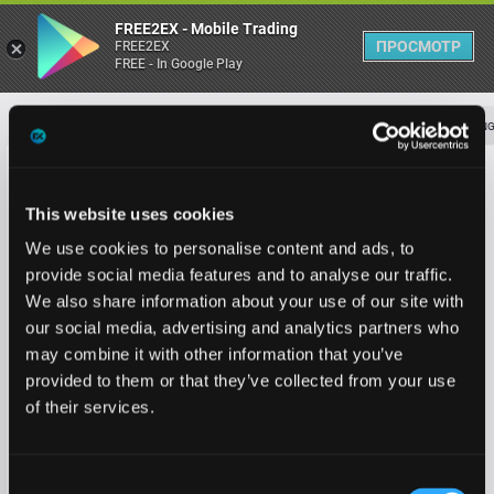
FREE2EX - Mobile Trading
ПРОСМОТР
FREE2EX
FREE - In Google Play
SPOT TRADING
MARGIN TRADIN
О торговом терминале
This website uses cookies
We use cookies to personalise content and ads, to
Личный кабинет
provide social media features and to analyse our traffic.
We also share information about your use of our site with
Heatmap
our social media, advertising and analytics partners who
may combine it with other information that you’ve
База знаний
provided to them or that they’ve collected from your use
of their services.
Consent