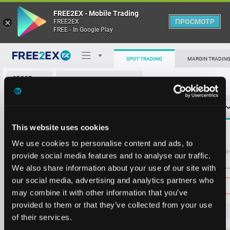
FREE2EX - Mobile Trading
ПРОСМОТР
FREE2EX
FREE - In Google Play
65227
0.4828
65225
0.3682
SPOT TRADING
MARGIN TRADIN
65224
0.0001
ОБЗОР
BTC/USDT
65222
0.0916
РЫНКА
О торговом терминале
65219
0.0224
СТАКАН ЗАЯВОК
0
ОСТ
≪
≫
Упрощенный
65217
0.3833
Личный кабинет
65216
0.0612
Spread:
48
This website uses cookies
MARKET
65212
0.0112
65203
5.1329
Heatmap
We use cookies to personalise content and ads, to
65210
0.0767
Объём BTC
Об
provide social media features and to analyse our traffic.
65207
0.4351
We also share information about your use of our site with
База знаний
65206
0.0767
Цена
our social media, advertising and analytics partners who
65202
0.3892
may combine it with other information that you’ve
65200
0.1326
provided to them or that they’ve collected from your use
65195
0.0368
65
14
0
of their services.
65194
0.0767