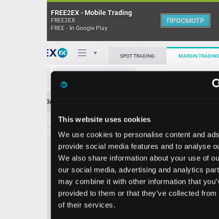
FREE2EX - Mobile Trading
ПРОСМОТР
FREE2EX
FREE - In Google Play
Поп
SPOT TRADING
MARGIN TRADING
AMCR/USD
О торговом терминале
ЗАЯВОК
0
ОСТ
≪
≫
Упрощенный
Личный кабинет
This website uses cookies
Spread:
49
MARKET
LIMIT
47.85
500.00
We use cookies to personalise content and ads, to
Heatmap
Объём AMCR.
provide social media features and to analyse our traffic.
We also share information about your use of our site with
База знаний
our social media, advertising and analytics partners who
Цена
may combine it with other information that you’ve
provided to them or that they’ve collected from your use
7.3
7.8
4
4
of their services.
6
5