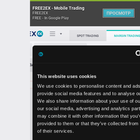
FREE2EX - Mobile Trading
ПРОСМОТР
FREE2EX
FREE - In Google Play
Поп
SPOT TRADING
MARGIN TRADING
VNO/USD
О торговом терминале
ЗАЯВОК
0
ОСТ
≪
≫
Упрощенный
Личный кабинет
This website uses cookies
Spread:
16
MARKET
LIMIT
39.43
400.00
We use cookies to personalise content and ads, to
Heatmap
Объём VNO.
provide social media features and to analyse our traffic.
We also share information about your use of our site with
База знаний
our social media, advertising and analytics partners who
Цена
may combine it with other information that you’ve
provided to them or that they’ve collected from your use
9.2
9.4
3
3
of their services.
7
3