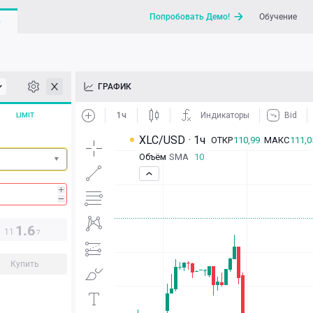
Попробовать Демо!
Обучение
G
API
ГРАФИК
Новости
LIMIT
Отправить запрос / Напи
1.6
11
7
Купить