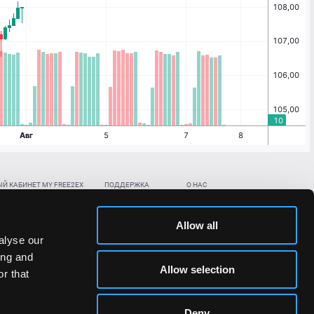
Й КАБИНЕТ MY FREE2EX
ПОДДЕРЖКА
О НАС
ть биржевой счет
Контакты
Документы
,
,
нить в BTC
ETH
LTC
База знаний
Политика AML/KYC
Allow all
,
,
в BTC
ETH
LTC
Отправить заявку
Политика конфиденциальности
alyse our
рская ссылка
Раскрытие рисков
ing and
ановить пароль/ПИН-код
Allow selection
r that
льности стоимости токенов;
Deny
сударствах.