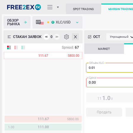
SPOT TRADING
MARGIN TRADIN
ОБЗОР
XLC/USD
РЫНКА
О торговом терминале
СТАКАН ЗАЯВОК
0
ОСТ
≪
≫
Упрощенный
Личный кабинет
Spread:
67
MARKET
111.67
5800.00
Heatmap
Объём XLC.
База знаний
Цена
1.0
11
0
Продать
111.67
5800.00
111.00
1.00