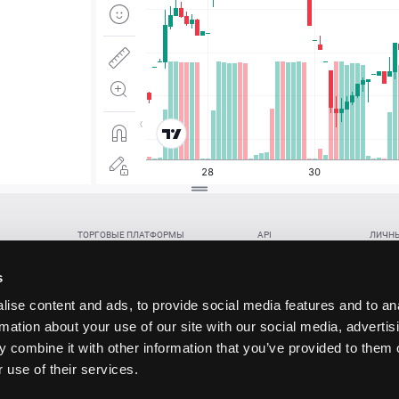
ТОРГОВЫЕ ПЛАТФОРМЫ
API
ЛИЧНЫ
Веб-терминал TickTrader
WebREST API
Откры
Win-терминал TickTrader
WebSocket Feed API
Попол
s
Приложение TickTrader для Android
WebSocket Trade API
Снять 
ise content and ads, to provide social media features and to an
Приложение TickTrader для iOS
FIX API
Партне
rmation about your use of our site with our social media, advertis
Восст
 combine it with other information that you’ve provided to them o
данских прав (инвестиций), переданных в обмен на токены (в том числе в результате волати
 use of their services.
щение).
ударством.
 и последствия совершения таких сделок могут иметь разную правовую оценку в различных го