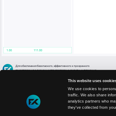
1.00
111.00
Для обеспечения безопасного, эффективного и прозрачного
представления о возможностях торговли с кредитным плечом на
FREE2EX сообщаем вам, что все активы, представленные в разделе
торговли с кредитным плечом или связанных с ней разделах в торговой
This website uses cookie
платформе являются цифровыми токенами, представляющими
различные торговые активы и отражающие стоимость таких активов.
We use cookies to personal
traffic. We also share info
Информация о рисках
1. Деятельность, связанная со сделками (операциями) с токенами связана
analytics partners who may
с высоким уровнем риска полной потери денежных средств и иных объектов граж
they’ve collected from your
технических сбоев (ошибок); совершения противоправных действий, включая хи
2. Помните, что токены не являются средством платежа и не обеспечиваются гос
Мы используем файлы cookie
3. Правовое регулирование сделок с токенами не имеет единообразного подхода