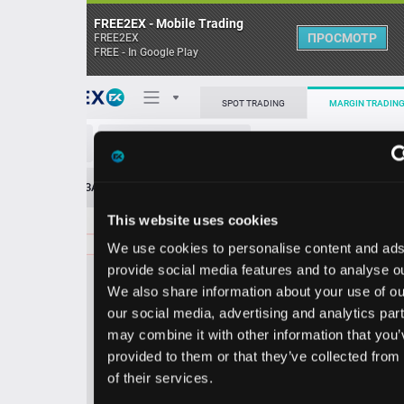
FREE2EX - Mobile Trading
ПРОСМОТР
FREE2EX
FREE - In Google Play
Поп
SPOT TRADING
MARGIN TRADING
RJF/USD
О торговом терминале
ЗАЯВОК
0
ОСТ
≪
≫
Упрощенный
Личный кабинет
This website uses cookies
Spread:
37
MARKET
LIMIT
176.72
300.00
We use cookies to personalise content and ads, to
Heatmap
Объём RJF
provide social media features and to analyse our traffic.
We also share information about your use of our site with
База знаний
our social media, advertising and analytics partners who
Цена
may combine it with other information that you’ve
provided to them or that they’ve collected from your use
6.3
6.7
17
17
of their services.
5
2