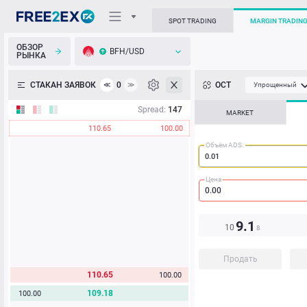
SPOT TRADING
MARGIN TRADIN
ОБЗОР
BFH/USD
РЫНКА
О торговом терминале
СТАКАН ЗАЯВОК
0
ОСТ
≪
≫
Упрощенный
Личный кабинет
Spread:
147
MARKET
110.65
100.00
Heatmap
Объём ADS.
База знаний
Цена
9.1
10
8
Продать
110.65
100.00
109.18
100.00