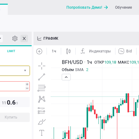
Попробовать Демо!
Обучение
G
API
ГРАФИК
Новости
LIMIT
Отправить запрос / Напи
0.6
11
5
Купить