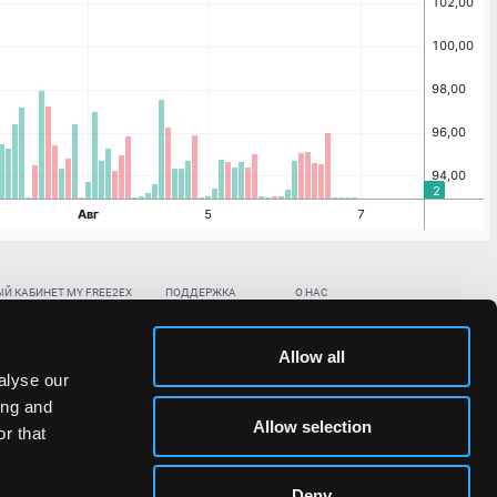
Й КАБИНЕТ MY FREE2EX
ПОДДЕРЖКА
О НАС
ть биржевой счет
Контакты
Документы
,
,
нить в BTC
ETH
LTC
База знаний
Политика AML/KYC
Allow all
,
,
в BTC
ETH
LTC
Отправить заявку
Политика конфиденциальности
alyse our
рская ссылка
Раскрытие рисков
ing and
ановить пароль/ПИН-код
Allow selection
r that
льности стоимости токенов;
Deny
сударствах.