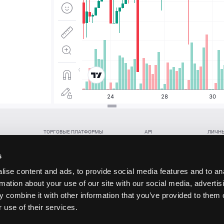
ТОРГОВЫЕ ПЛАТФОРМЫ
API
ЛИЧНЫ
Веб-терминал TickTrader
WebREST API
Откры
Win-терминал TickTrader
WebSocket Feed API
Попол
s
Приложение TickTrader для Android
WebSocket Trade API
Снять 
ise content and ads, to provide social media features and to an
Приложение TickTrader для iOS
FIX API
Партне
rmation about your use of our site with our social media, advertis
Восст
 combine it with other information that you’ve provided to them o
данских прав (инвестиций), переданных в обмен на токены (в том числе в результате волати
 use of their services.
щение).
ударством.
 и последствия совершения таких сделок могут иметь разную правовую оценку в различных го