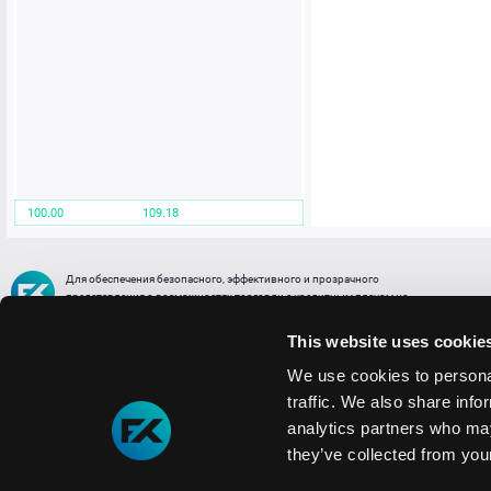
100.00
109.18
Для обеспечения безопасного, эффективного и прозрачного
представления о возможностях торговли с кредитным плечом на
FREE2EX сообщаем вам, что все активы, представленные в разделе
торговли с кредитным плечом или связанных с ней разделах в торговой
This website uses cookie
платформе являются цифровыми токенами, представляющими
различные торговые активы и отражающие стоимость таких активов.
We use cookies to personal
traffic. We also share info
Информация о рисках
1. Деятельность, связанная со сделками (операциями) с токенами связана
analytics partners who may
с высоким уровнем риска полной потери денежных средств и иных объектов граж
they’ve collected from your
технических сбоев (ошибок); совершения противоправных действий, включая хи
2. Помните, что токены не являются средством платежа и не обеспечиваются гос
Мы используем файлы cookie
3. Правовое регулирование сделок с токенами не имеет единообразного подхода