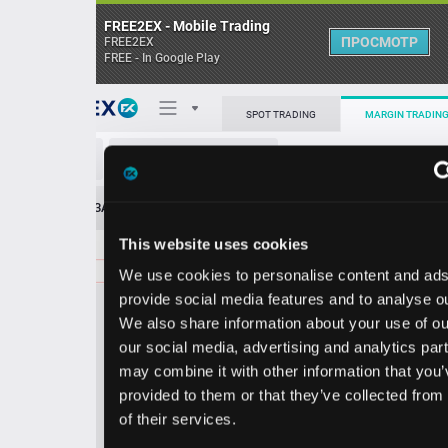
FREE2EX - Mobile Trading
ПРОСМОТР
FREE2EX
FREE - In Google Play
Поп
SPOT TRADING
MARGIN TRADING
RVTY/USD
О торговом терминале
ЗАЯВОК
0
ОСТ
≪
≫
Упрощенный
Личный кабинет
This website uses cookies
Spread:
33
MARKET
LIMIT
115.11
700.00
We use cookies to personalise content and ads, to
Heatmap
Объём RVTY
provide social media features and to analyse our traffic.
We also share information about your use of our site with
База знаний
our social media, advertising and analytics partners who
Цена
may combine it with other information that you’ve
provided to them or that they’ve collected from your use
4.7
5.1
11
11
of their services.
8
1