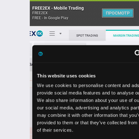
FREE2EX - Mobile Trading
ПРОСМОТР
FREE2EX
FREE - In Google Play
Поп
SPOT TRADING
MARGIN TRADING
GBP/SGD
О торговом терминале
ЗАЯВОК
0
ОСТ
≪
≫
Упрощенный
Личный кабинет
This website uses cookies
Spread:
453
MARKET
LIMIT
1.72991
8000000
We use cookies to personalise content and ads, to
Heatmap
Объём GBP
provide social media features and to analyse our traffic.
We also share information about your use of our site with
База знаний
our social media, advertising and analytics partners who
Цена
may combine it with other information that you’ve
provided to them or that they’ve collected from your use
27
73
1.72
1.72
of their services.
7
0
1.73062
5000000
1.72913
2000000