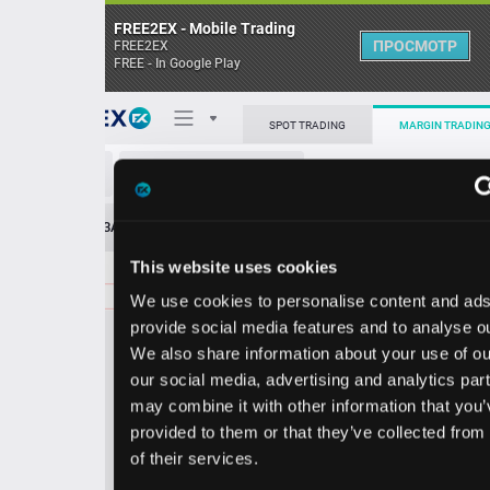
FREE2EX - Mobile Trading
ПРОСМОТР
FREE2EX
FREE - In Google Play
Поп
SPOT TRADING
MARGIN TRADING
WYNN/USD
О торговом терминале
ЗАЯВОК
0
ОСТ
≪
≫
Упрощенный
Личный кабинет
This website uses cookies
Spread:
180
MARKET
LIMIT
103.58
100.00
We use cookies to personalise content and ads, to
Heatmap
Объём WYNN.
provide social media features and to analyse our traffic.
We also share information about your use of our site with
База знаний
our social media, advertising and analytics partners who
Цена
may combine it with other information that you’ve
provided to them or that they’ve collected from your use
1.7
3.5
10
10
of their services.
8
8