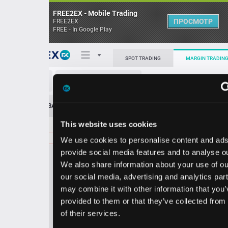
FREE2EX - Mobile Trading
ПРОСМОТР
FREE2EX
FREE - In Google Play
Поп
SPOT TRADING
MARGIN TRADING
CTVA/USD
О торговом терминале
ЗАЯВОК
0
ОСТ
≪
≫
Упрощенный
Личный кабинет
This website uses cookies
Spread:
78
MARKET
LIMIT
77.56
100.00
We use cookies to personalise content and ads, to
Heatmap
Объём CTVA.
provide social media features and to analyse our traffic.
We also share information about your use of our site with
База знаний
our social media, advertising and analytics partners who
Цена
may combine it with other information that you’ve
provided to them or that they’ve collected from your use
6.7
7.5
7
7
of their services.
8
6