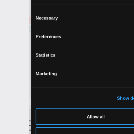
Продать
Купить
Consent
Necessary
Selection
45.93
1800.00
45.40
Preferences
Statistics
Marketing
Show details
45.40
Allow all
еспечения безопасного, эффективного
ТОРГОВЫЕ ПЛАТФОРМЫ
рачного представления о
Веб-терминал TickTrader
ностях торговли с кредитным плечом