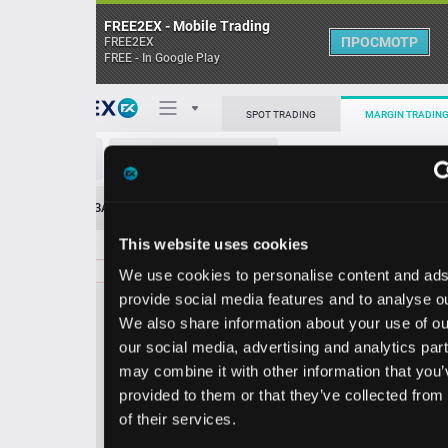
FREE2EX - Mobile Trading
ПРОСМОТР
FREE2EX
FREE - In Google Play
Поп
SPOT TRADING
MARGIN TRADING
EXC/USD
О торговом терминале
ЗАЯВОК
0
ОСТ
≪
≫
Упрощенный
Личный кабинет
This website uses cookies
Spread:
53
MARKET
LIMIT
45.93
1800.00
We use cookies to personalise content and ads, to
Heatmap
Объём EXC.
provide social media features and to analyse our traffic.
We also share information about your use of our site with
База знаний
our social media, advertising and analytics partners who
Цена
may combine it with other information that you’ve
provided to them or that they’ve collected from your use
5.4
5.9
4
4
of their services.
0
3