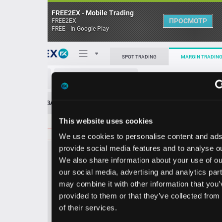
FREE2EX - Mobile Trading
ПРОСМОТР
FREE2EX
FREE - In Google Play
Поп
SPOT TRADING
MARGIN TRADING
FCX/USD
О торговом терминале
ЗАЯВОК
0
ОСТ
≪
≫
Упрощенный
Личный кабинет
This website uses cookies
Spread:
55
MARKET
LIMIT
69.81
100.00
We use cookies to personalise content and ads, to
Heatmap
Объём FCX.
provide social media features and to analyse our traffic.
We also share information about your use of our site with
База знаний
our social media, advertising and analytics partners who
Цена
may combine it with other information that you’ve
provided to them or that they’ve collected from your use
9.2
9.8
6
6
of their services.
6
1