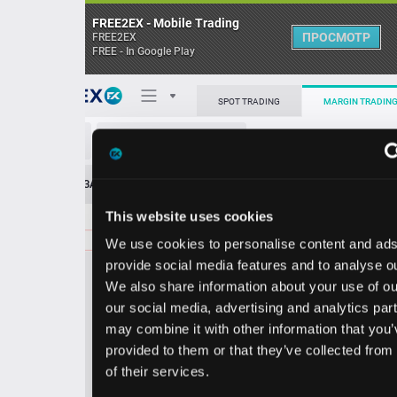
FREE2EX - Mobile Trading
ПРОСМОТР
FREE2EX
FREE - In Google Play
Поп
SPOT TRADING
MARGIN TRADING
SNA/USD
О торговом терминале
ЗАЯВОК
0
ОСТ
≪
≫
Упрощенный
Личный кабинет
This website uses cookies
Spread:
114
MARKET
LIMIT
416.66
40.00
We use cookies to personalise content and ads, to
Heatmap
Объём SNA
provide social media features and to analyse our traffic.
We also share information about your use of our site with
База знаний
our social media, advertising and analytics partners who
Цена
may combine it with other information that you’ve
provided to them or that they’ve collected from your use
5.5
6.6
41
41
of their services.
2
6