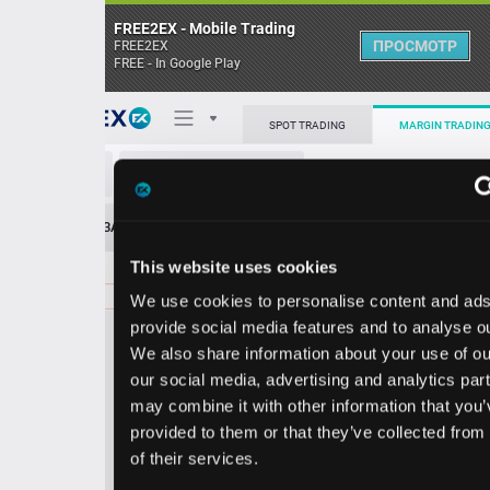
FREE2EX - Mobile Trading
ПРОСМОТР
FREE2EX
FREE - In Google Play
Поп
SPOT TRADING
MARGIN TRADING
KEY/USD
О торговом терминале
ЗАЯВОК
0
ОСТ
≪
≫
Упрощенный
Личный кабинет
This website uses cookies
Spread:
12
MARKET
LIMIT
22.77
9300.00
We use cookies to personalise content and ads, to
Heatmap
Объём KEY.
provide social media features and to analyse our traffic.
We also share information about your use of our site with
База знаний
our social media, advertising and analytics partners who
Цена
may combine it with other information that you’ve
provided to them or that they’ve collected from your use
2.6
2.7
2
2
of their services.
5
7