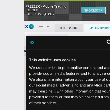
FREE2EX - Mobile Trading
ПРОСМОТР
FREE2EX
FREE - In Google Play
0.32676
38739.00
Поп
SPOT TRADING
MARGIN TRADING
0.32675
18303.00
0.32674
2482.00
TRX/USD
0.32673
11041.00
О торговом терминале
0.32672
13971.00
ЗАЯВОК
0
ОСТ
≪
≫
Упрощенный
0.32671
30353.00
Личный кабинет
0.32670
11933.00
This website uses cookies
Spread:
35
MARKET
LIMIT
0.32669
28243.00
0.32670
233590.00
We use cookies to personalise content and ads, to
Heatmap
0.32668
103.00
Объём TRX
provide social media features and to analyse our traffic.
0.32667
17695.00
We also share information about your use of our site with
База знаний
0.32666
11088.00
our social media, advertising and analytics partners who
Цена
0.32665
12275.00
may combine it with other information that you’ve
0.32664
9527.00
provided to them or that they’ve collected from your use
0.32663
6970.00
62
65
0.
32
0.
32
of their services.
2
7
0.32662
1157.00