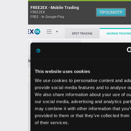
FREE2EX - Mobile Trading
ПРОСМОТР
FREE2EX
FREE - In Google Play
Поп
SPOT TRADING
MARGIN TRADING
LDOS/USD
О торговом терминале
ЗАЯВОК
0
ОСТ
≪
≫
Упрощенный
Личный кабинет
This website uses cookies
Spread:
79
MARKET
LIMIT
138.09
500.00
We use cookies to personalise content and ads, to
Heatmap
Объём LDOS.
provide social media features and to analyse our traffic.
We also share information about your use of our site with
База знаний
our social media, advertising and analytics partners who
Цена
may combine it with other information that you’ve
provided to them or that they’ve collected from your use
7.3
8.0
13
13
of their services.
0
9