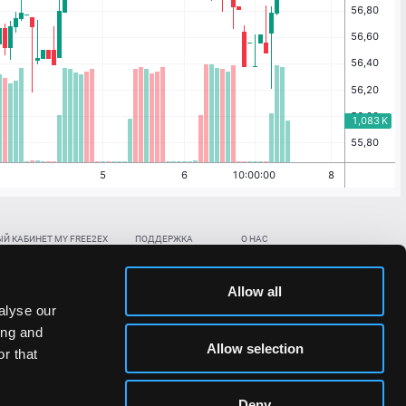
Й КАБИНЕТ MY FREE2EX
ПОДДЕРЖКА
О НАС
ть биржевой счет
Контакты
Документы
,
,
нить в BTC
ETH
LTC
База знаний
Политика AML/KYC
Allow all
,
,
в BTC
ETH
LTC
Отправить заявку
Политика конфиденциальности
alyse our
рская ссылка
Раскрытие рисков
ing and
ановить пароль/ПИН-код
Allow selection
r that
льности стоимости токенов;
Deny
сударствах.