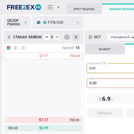
SPOT TRADING
MARGIN TRADIN
ОБЗОР
FITB/USD
РЫНКА
О торговом терминале
СТАКАН ЗАЯВОК
0
ОСТ
≪
≫
Упрощенный
Личный кабинет
Spread:
18
MARKET
57.17
700.00
Heatmap
Объём FITB.
База знаний
Цена
6.9
5
9
Продать
57.17
700.00
56.99
300.00