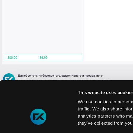
300.00
56.99
Для обеспечения безопасного, эффективного и прозрачного
представления о возможностях торговли с кредитным плечом на
FREE2EX сообщаем вам, что все активы, представленные в разделе
торговли с кредитным плечом или связанных с ней разделах в торговой
This website uses cookie
платформе являются цифровыми токенами, представляющими
различные торговые активы и отражающие стоимость таких активов.
We use cookies to personal
traffic. We also share info
Информация о рисках
1. Деятельность, связанная со сделками (операциями) с токенами связана
analytics partners who may
с высоким уровнем риска полной потери денежных средств и иных объектов граж
they’ve collected from your
технических сбоев (ошибок); совершения противоправных действий, включая хи
2. Помните, что токены не являются средством платежа и не обеспечиваются гос
Мы используем файлы cookie
3. Правовое регулирование сделок с токенами не имеет единообразного подхода