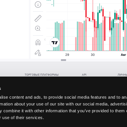
ТОРГОВЫЕ ПЛАТФОРМЫ
API
ЛИЧНЫ
Веб-терминал TickTrader
WebREST API
Откры
Win-терминал TickTrader
WebSocket Feed API
Попол
s
Приложение TickTrader для Android
WebSocket Trade API
Снять 
ise content and ads, to provide social media features and to an
Приложение TickTrader для iOS
FIX API
Партне
rmation about your use of our site with our social media, advertis
Восст
 combine it with other information that you’ve provided to them o
данских прав (инвестиций), переданных в обмен на токены (в том числе в результате волати
 use of their services.
щение).
ударством.
 и последствия совершения таких сделок могут иметь разную правовую оценку в различных го