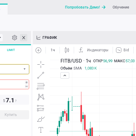
Попробовать Демо!
Обучение
G
API
ГРАФИК
Новости
LIMIT
Отправить запрос / Напи
7.1
5
7
Купить