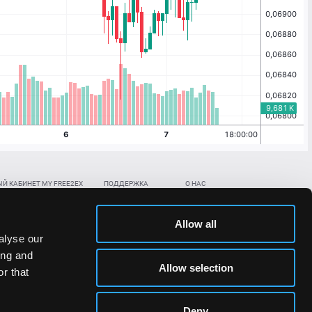
Й КАБИНЕТ MY FREE2EX
ПОДДЕРЖКА
О НАС
ть биржевой счет
Контакты
Документы
,
,
нить в BTC
ETH
LTC
База знаний
Политика AML/KYC
Allow all
,
,
в BTC
ETH
LTC
Отправить заявку
Политика конфиденциальности
alyse our
рская ссылка
Раскрытие рисков
ing and
ановить пароль/ПИН-код
Allow selection
r that
льности стоимости токенов;
Deny
сударствах.