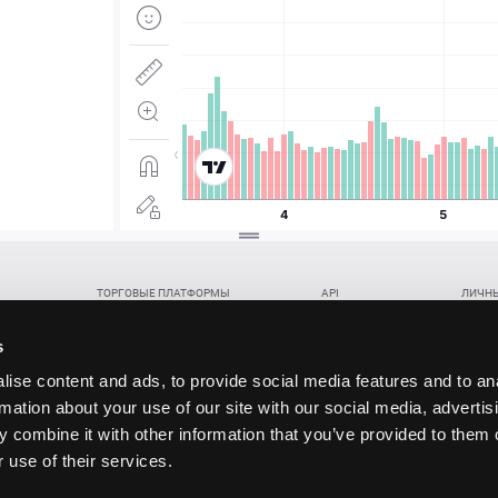
ТОРГОВЫЕ ПЛАТФОРМЫ
API
ЛИЧНЫ
Веб-терминал TickTrader
WebREST API
Откры
Win-терминал TickTrader
WebSocket Feed API
Попол
s
Приложение TickTrader для Android
WebSocket Trade API
Снять 
ise content and ads, to provide social media features and to an
Приложение TickTrader для iOS
FIX API
Партне
rmation about your use of our site with our social media, advertis
Восст
 combine it with other information that you’ve provided to them o
данских прав (инвестиций), переданных в обмен на токены (в том числе в результате волати
 use of their services.
щение).
ударством.
 и последствия совершения таких сделок могут иметь разную правовую оценку в различных го