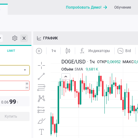
Попробовать Демо!
Обучение
G
API
ГРАФИК
Новости
LIMIT
Отправить запрос / Напи
99
0.06
1
Купить