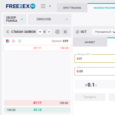
SPOT TRADING
MARGIN TRADIN
ОБЗОР
DINO/USD
РЫНКА
О торговом терминале
СТАКАН ЗАЯВОК
0
ОСТ
≪
≫
Упрощенный
Личный кабинет
Spread:
699
MARKET
87.17
100.00
Heatmap
Объём HFC
База знаний
Цена
0.1
8
8
Продать
87.17
100.00
80.18
100.00