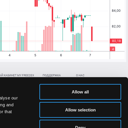
Й КАБИНЕТ MY FREE2EX
ПОДДЕРЖКА
О НАС
ть биржевой счет
Контакты
Документы
,
,
нить в BTC
ETH
LTC
База знаний
Политика AML/KYC
Allow all
,
,
в BTC
ETH
LTC
Отправить заявку
Политика конфиденциальности
alyse our
рская ссылка
Раскрытие рисков
ing and
ановить пароль/ПИН-код
Allow selection
r that
льности стоимости токенов;
Deny
сударствах.