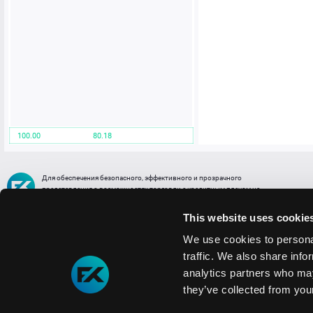
100.00
80.18
Для обеспечения безопасного, эффективного и прозрачного
представления о возможностях торговли с кредитным плечом на
FREE2EX сообщаем вам, что все активы, представленные в разделе
торговли с кредитным плечом или связанных с ней разделах в торговой
This website uses cookie
платформе являются цифровыми токенами, представляющими
различные торговые активы и отражающие стоимость таких активов.
We use cookies to personal
traffic. We also share info
Информация о рисках
1. Деятельность, связанная со сделками (операциями) с токенами связана
analytics partners who may
с высоким уровнем риска полной потери денежных средств и иных объектов граж
they’ve collected from your
технических сбоев (ошибок); совершения противоправных действий, включая хи
2. Помните, что токены не являются средством платежа и не обеспечиваются гос
Мы используем файлы cookie
3. Правовое регулирование сделок с токенами не имеет единообразного подхода