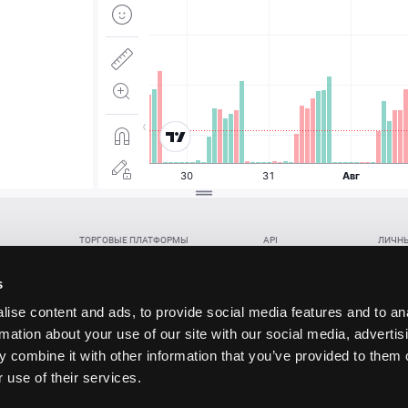
ТОРГОВЫЕ ПЛАТФОРМЫ
API
ЛИЧНЫ
Веб-терминал TickTrader
WebREST API
Откры
Win-терминал TickTrader
WebSocket Feed API
Попол
s
Приложение TickTrader для Android
WebSocket Trade API
Снять 
ise content and ads, to provide social media features and to an
Приложение TickTrader для iOS
FIX API
Партне
rmation about your use of our site with our social media, advertis
Восст
 combine it with other information that you’ve provided to them o
данских прав (инвестиций), переданных в обмен на токены (в том числе в результате волати
 use of their services.
щение).
ударством.
 и последствия совершения таких сделок могут иметь разную правовую оценку в различных го