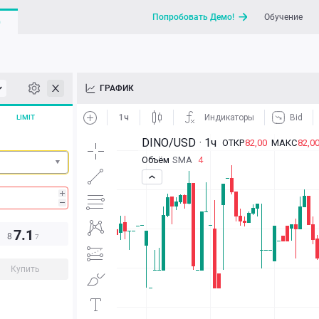
Попробовать Демо!
Обучение
G
API
ГРАФИК
Новости
LIMIT
Отправить запрос / Напи
7.1
8
7
Купить