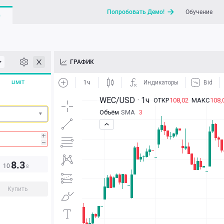
Попробовать Демо!
Обучение
G
API
ГРАФИК
Новости
LIMIT
Отправить запрос / Напи
8.3
10
8
Купить