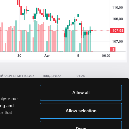
Й КАБИНЕТ MY FREE2EX
ПОДДЕРЖКА
О НАС
ть биржевой счет
Контакты
Документы
,
,
нить в BTC
ETH
LTC
База знаний
Политика AML/KYC
Allow all
,
,
в BTC
ETH
LTC
Отправить заявку
Политика конфиденциальности
alyse our
рская ссылка
Раскрытие рисков
ing and
ановить пароль/ПИН-код
Allow selection
r that
льности стоимости токенов;
Deny
сударствах.