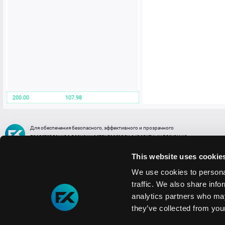
200.00
107.98
Для обеспечения безопасного, эффективного и прозрачного
представления о возможностях торговли с кредитным плечом на
FREE2EX сообщаем вам, что все активы, представленные в разделе
торговли с кредитным плечом или связанных с ней разделах в торговой
This website uses cookie
платформе являются цифровыми токенами, представляющими
различные торговые активы и отражающие стоимость таких активов.
We use cookies to personal
traffic. We also share info
Информация о рисках
1. Деятельность, связанная со сделками (операциями) с токенами связана
analytics partners who may
с высоким уровнем риска полной потери денежных средств и иных объектов граж
they’ve collected from your
технических сбоев (ошибок); совершения противоправных действий, включая хи
2. Помните, что токены не являются средством платежа и не обеспечиваются гос
Мы используем файлы cookie
3. Правовое регулирование сделок с токенами не имеет единообразного подхода