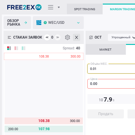
SPOT TRADING
MARGIN TRADIN
ОБЗОР
WEC/USD
РЫНКА
О торговом терминале
СТАКАН ЗАЯВОК
0
ОСТ
≪
≫
Упрощенный
Личный кабинет
Spread:
40
MARKET
108.38
300.00
Heatmap
Объём WEC.
База знаний
Цена
7.9
10
8
Продать
108.38
300.00
107.98
200.00