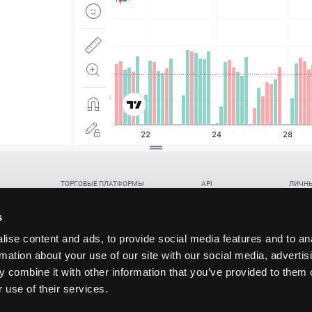
ТОРГОВЫЕ ПЛАТФОРМЫ
API
ЛИЧНЫ
Веб-терминал TickTrader
WebREST API
Откры
Win-терминал TickTrader
WebSocket Feed API
Попол
s
Приложение TickTrader для Android
WebSocket Trade API
Снять 
ise content and ads, to provide social media features and to an
Приложение TickTrader для iOS
FIX API
Партне
rmation about your use of our site with our social media, advertis
Восст
 combine it with other information that you’ve provided to them o
данских прав (инвестиций), переданных в обмен на токены (в том числе в результате волати
 use of their services.
щение).
ударством.
 и последствия совершения таких сделок могут иметь разную правовую оценку в различных го