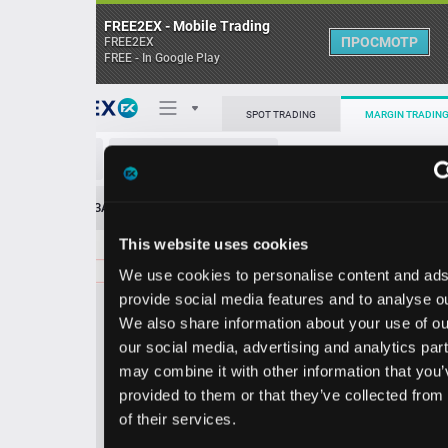
FREE2EX - Mobile Trading
ПРОСМОТР
FREE2EX
FREE - In Google Play
Поп
SPOT TRADING
MARGIN TRADING
LEG/USD
О торговом терминале
ЗАЯВОК
0
ОСТ
≪
≫
Упрощенный
Личный кабинет
This website uses cookies
Spread:
38
MARKET
LIMIT
9.86
100.00
We use cookies to personalise content and ads, to
Heatmap
Объём LEG.
provide social media features and to analyse our traffic.
We also share information about your use of our site with
База знаний
our social media, advertising and analytics partners who
Цена
may combine it with other information that you’ve
provided to them or that they’ve collected from your use
9.4
9.8
of their services.
8
6