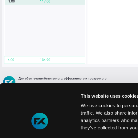
1.00
117.00
4.00
134.90
Для обеспечения безопасного, эффективного и прозрачного
представления о возможностях торговли с кредитным плечом на
FREE2EX сообщаем вам, что все активы, представленные в разделе
торговли с кредитным плечом или связанных с ней разделах в торговой
This website uses cookie
платформе являются цифровыми токенами, представляющими
различные торговые активы и отражающие стоимость таких активов.
We use cookies to personal
traffic. We also share info
Информация о рисках
1. Деятельность, связанная со сделками (операциями) с токенами связана
analytics partners who may
с высоким уровнем риска полной потери денежных средств и иных объектов граж
they’ve collected from your
технических сбоев (ошибок); совершения противоправных действий, включая хи
2. Помните, что токены не являются средством платежа и не обеспечиваются гос
Мы используем файлы cookie
3. Правовое регулирование сделок с токенами не имеет единообразного подхода