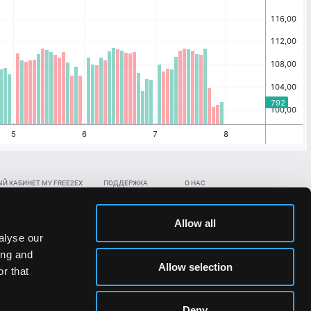
Й КАБИНЕТ MY FREE2EX
ПОДДЕРЖКА
О НАС
ть биржевой счет
Контакты
Документы
,
,
нить в BTC
ETH
LTC
База знаний
Политика AML/KYC
Allow all
,
,
в BTC
ETH
LTC
Отправить заявку
Политика конфиденциальности
alyse our
рская ссылка
Раскрытие рисков
ing and
ановить пароль/ПИН-код
Allow selection
r that
льности стоимости токенов;
Deny
сударствах.