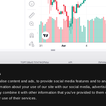
ТОРГОВЫЕ ПЛАТФОРМЫ
API
ЛИЧНЫ
Веб-терминал TickTrader
WebREST API
Откры
Win-терминал TickTrader
WebSocket Feed API
Попол
s
Приложение TickTrader для Android
WebSocket Trade API
Снять 
ise content and ads, to provide social media features and to an
Приложение TickTrader для iOS
FIX API
Партне
rmation about your use of our site with our social media, advertis
Восст
 combine it with other information that you’ve provided to them o
данских прав (инвестиций), переданных в обмен на токены (в том числе в результате волати
 use of their services.
щение).
ударством.
 и последствия совершения таких сделок могут иметь разную правовую оценку в различных го