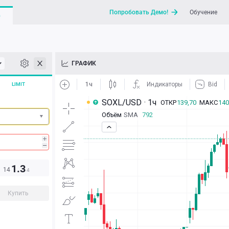
Попробовать Демо!
Обучение
G
API
ГРАФИК
Новости
LIMIT
Отправить запрос / Напи
1.3
14
4
Купить