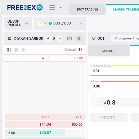
SPOT TRADING
MARGIN TRADIN
ОБЗОР
SOXL/USD
РЫНКА
О торговом терминале
СТАКАН ЗАЯВОК
0
ОСТ
≪
≫
Упрощенный
Личный кабинет
Spread:
47
MARKET
141.39
802.00
Heatmap
Объём SOXL.
База знаний
Цена
0.8
14
7
160.00
2.00
Продать
141.34
800.00
140.87
3.00