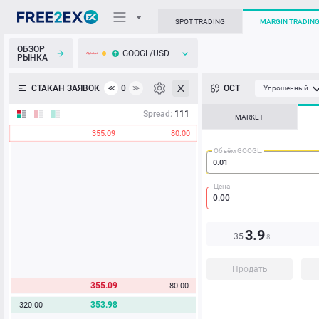
SPOT TRADING
MARGIN TRADIN
ОБЗОР
GOOGL/USD
РЫНКА
О торговом терминале
СТАКАН ЗАЯВОК
0
ОСТ
≪
≫
Упрощенный
Личный кабинет
Spread:
111
MARKET
355.09
80.00
Heatmap
Объём GOOGL.
База знаний
Цена
3.9
35
8
Продать
355.09
80.00
353.98
320.00