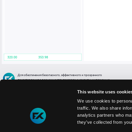
320.00
353.98
Для обеспечения безопасного, эффективного и прозрачного
представления о возможностях торговли с кредитным плечом на
FREE2EX сообщаем вам, что все активы, представленные в разделе
торговли с кредитным плечом или связанных с ней разделах в торговой
This website uses cookie
платформе являются цифровыми токенами, представляющими
различные торговые активы и отражающие стоимость таких активов.
We use cookies to personal
traffic. We also share info
Информация о рисках
1. Деятельность, связанная со сделками (операциями) с токенами связана
analytics partners who may
с высоким уровнем риска полной потери денежных средств и иных объектов граж
they’ve collected from your
технических сбоев (ошибок); совершения противоправных действий, включая хи
2. Помните, что токены не являются средством платежа и не обеспечиваются гос
Мы используем файлы cookie
3. Правовое регулирование сделок с токенами не имеет единообразного подхода