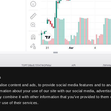
ТОРГОВЫЕ ПЛАТФОРМЫ
API
ЛИЧНЫ
Веб-терминал TickTrader
WebREST API
Откры
Win-терминал TickTrader
WebSocket Feed API
Попол
s
Приложение TickTrader для Android
WebSocket Trade API
Снять 
ise content and ads, to provide social media features and to an
Приложение TickTrader для iOS
FIX API
Партне
rmation about your use of our site with our social media, advertis
Восст
 combine it with other information that you’ve provided to them o
данских прав (инвестиций), переданных в обмен на токены (в том числе в результате волати
 use of their services.
щение).
ударством.
 и последствия совершения таких сделок могут иметь разную правовую оценку в различных го