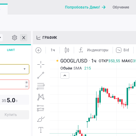
Попробовать Демо!
Обучение
G
API
ГРАФИК
Новости
LIMIT
Отправить запрос / Напи
5.0
35
9
Купить