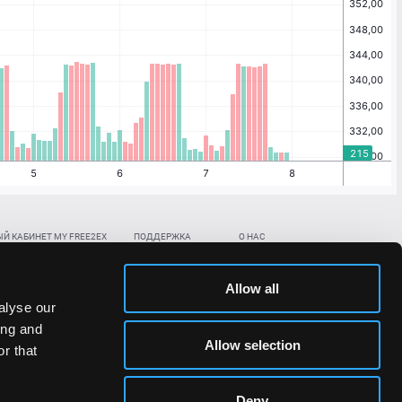
Й КАБИНЕТ MY FREE2EX
ПОДДЕРЖКА
О НАС
ть биржевой счет
Контакты
Документы
,
,
нить в BTC
ETH
LTC
База знаний
Политика AML/KYC
Allow all
,
,
в BTC
ETH
LTC
Отправить заявку
Политика конфиденциальности
alyse our
рская ссылка
Раскрытие рисков
ing and
ановить пароль/ПИН-код
Allow selection
r that
льности стоимости токенов;
Deny
сударствах.