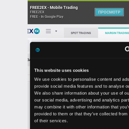
FREE2EX - Mobile Trading
ПРОСМОТР
FREE2EX
FREE - In Google Play
Поп
SPOT TRADING
MARGIN TRADING
BDX/USD
О торговом терминале
ЗАЯВОК
0
ОСТ
≪
≫
Упрощенный
Личный кабинет
This website uses cookies
Spread:
109
MARKET
LIMIT
178.90
100.00
We use cookies to personalise content and ads, to
Heatmap
Объём BDX
provide social media features and to analyse our traffic.
We also share information about your use of our site with
База знаний
our social media, advertising and analytics partners who
Цена
may combine it with other information that you’ve
provided to them or that they’ve collected from your use
7.8
8.9
17
17
of their services.
1
0