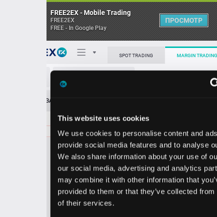
FREE2EX - Mobile Trading
ПРОСМОТР
FREE2EX
FREE - In Google Play
Поп
SPOT TRADING
MARGIN TRADING
AFL/USD
О торговом терминале
ЗАЯВОК
0
ОСТ
≪
≫
Упрощенный
Личный кабинет
This website uses cookies
Spread:
37
MARKET
LIMIT
124.71
1500.00
We use cookies to personalise content and ads, to
Heatmap
Объём AFL.
provide social media features and to analyse our traffic.
We also share information about your use of our site with
База знаний
our social media, advertising and analytics partners who
Цена
may combine it with other information that you’ve
provided to them or that they’ve collected from your use
4.3
4.7
12
12
of their services.
4
1