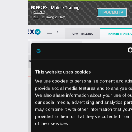
FREE2EX - Mobile Trading
ПРОСМОТР
FREE2EX
FREE - In Google Play
Поп
SPOT TRADING
MARGIN TRADING
FVRR/USD
О торговом терминале
ЗАЯВОК
0
ОСТ
≪
≫
Упрощенный
Личный кабинет
This website uses cookies
Spread:
59
MARKET
LIMIT
9.75
100.00
We use cookies to personalise content and ads, to
Heatmap
Объём FVRR
provide social media features and to analyse our traffic.
We also share information about your use of our site with
База знаний
our social media, advertising and analytics partners who
Цена
may combine it with other information that you’ve
provided to them or that they’ve collected from your use
9.1
9.7
of their services.
6
5