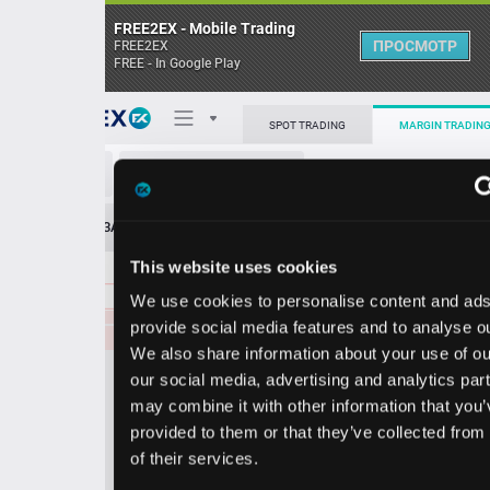
FREE2EX - Mobile Trading
ПРОСМОТР
FREE2EX
FREE - In Google Play
0.1990
66923.70
Поп
SPOT TRADING
MARGIN TRADING
0.1989
65406.30
0.1988
299.00
XTZ/USDT
0.1987
10808.90
О торговом терминале
0.1986
289.40
ЗАЯВОК
0
ОСТ
≪
≫
Упрощенный
0.1985
15552.30
Личный кабинет
0.1984
439.70
This website uses cookies
Spread:
3
MARKET
LIMIT
0.1983
7976.20
0.1983
733715.00
We use cookies to personalise content and ads, to
Heatmap
0.1982
265506.20
Объём XTZ
provide social media features and to analyse our traffic.
0.1981
217916.70
We also share information about your use of our site with
База знаний
0.1980
2676.00
our social media, advertising and analytics partners who
Цена
0.1979
12013.70
may combine it with other information that you’ve
0.1978
7965.50
provided to them or that they’ve collected from your use
0.1977
12536.70
96
97
0.1
0.1
of their services.
8
1
0.1976
4324.10