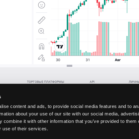
ТОРГОВЫЕ ПЛАТФОРМЫ
API
ЛИЧНЫ
Веб-терминал TickTrader
WebREST API
Откры
Win-терминал TickTrader
WebSocket Feed API
Попол
s
Приложение TickTrader для Android
WebSocket Trade API
Снять 
ise content and ads, to provide social media features and to an
Приложение TickTrader для iOS
FIX API
Партне
rmation about your use of our site with our social media, advertis
Восст
 combine it with other information that you’ve provided to them o
данских прав (инвестиций), переданных в обмен на токены (в том числе в результате волати
 use of their services.
щение).
ударством.
 и последствия совершения таких сделок могут иметь разную правовую оценку в различных го