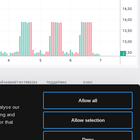
Й КАБИНЕТ MY FREE2EX
ПОДДЕРЖКА
О НАС
ть биржевой счет
Контакты
Документы
,
,
нить в BTC
ETH
LTC
База знаний
Политика AML/KYC
Allow all
,
,
в BTC
ETH
LTC
Отправить заявку
Политика конфиденциальности
alyse our
рская ссылка
Раскрытие рисков
ing and
ановить пароль/ПИН-код
Allow selection
r that
льности стоимости токенов;
Deny
сударствах.