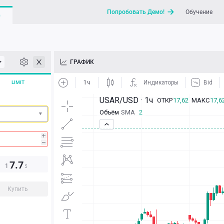
Попробовать Демо!
Обучение
G
API
ГРАФИК
Новости
LIMIT
Отправить запрос / Напи
7.7
1
5
Купить