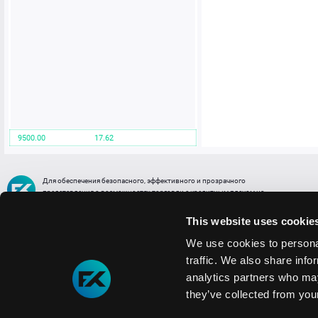
9500.00
17.62
Для обеспечения безопасного, эффективного и прозрачного
представления о возможностях торговли с кредитным плечом на
FREE2EX сообщаем вам, что все активы, представленные в разделе
торговли с кредитным плечом или связанных с ней разделах в торговой
This website uses cookie
платформе являются цифровыми токенами, представляющими
различные торговые активы и отражающие стоимость таких активов.
We use cookies to personal
traffic. We also share info
Информация о рисках
1. Деятельность, связанная со сделками (операциями) с токенами связана
analytics partners who may
с высоким уровнем риска полной потери денежных средств и иных объектов граж
they’ve collected from your
технических сбоев (ошибок); совершения противоправных действий, включая хи
2. Помните, что токены не являются средством платежа и не обеспечиваются гос
Мы используем файлы cookie
3. Правовое регулирование сделок с токенами не имеет единообразного подхода