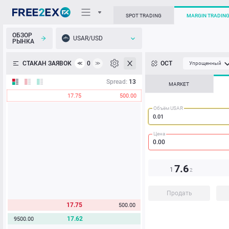
SPOT TRADING
MARGIN TRADIN
ОБЗОР
USAR/USD
РЫНКА
О торговом терминале
СТАКАН ЗАЯВОК
0
ОСТ
≪
≫
Упрощенный
Личный кабинет
Spread:
13
MARKET
17.75
500.00
Heatmap
Объём USAR
База знаний
Цена
7.6
1
2
Продать
17.75
500.00
17.62
9500.00