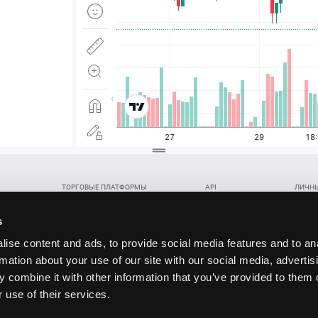
ТОРГОВЫЕ ПЛАТФОРМЫ
API
ЛИЧНЫ
Веб-терминал TickTrader
WebREST API
Откры
Win-терминал TickTrader
WebSocket Feed API
Попол
s
Приложение TickTrader для Android
WebSocket Trade API
Снять 
ise content and ads, to provide social media features and to an
Приложение TickTrader для iOS
FIX API
Партне
rmation about your use of our site with our social media, advertis
Восст
 combine it with other information that you’ve provided to them o
данских прав (инвестиций), переданных в обмен на токены (в том числе в результате волати
 use of their services.
щение).
ударством.
 и последствия совершения таких сделок могут иметь разную правовую оценку в различных го