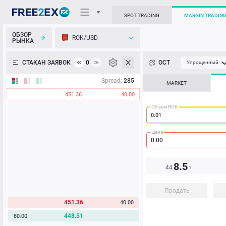
SPOT TRADING
MARGIN TRADIN
ОБЗОР
ROK/USD
РЫНКА
О торговом терминале
СТАКАН ЗАЯВОК
0
ОСТ
≪
≫
Упрощенный
Личный кабинет
Spread:
285
MARKET
451.36
40.00
Heatmap
Объём ROK
База знаний
Цена
8.5
44
1
Продать
451.36
40.00
448.51
80.00