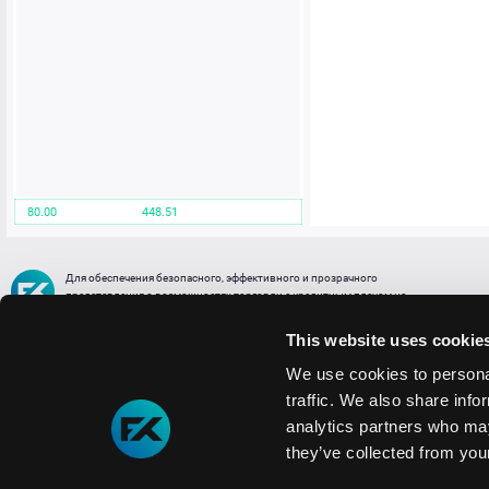
80.00
448.51
Для обеспечения безопасного, эффективного и прозрачного
представления о возможностях торговли с кредитным плечом на
FREE2EX сообщаем вам, что все активы, представленные в разделе
торговли с кредитным плечом или связанных с ней разделах в торговой
This website uses cookie
платформе являются цифровыми токенами, представляющими
различные торговые активы и отражающие стоимость таких активов.
We use cookies to personal
traffic. We also share info
Информация о рисках
1. Деятельность, связанная со сделками (операциями) с токенами связана
analytics partners who may
с высоким уровнем риска полной потери денежных средств и иных объектов граж
they’ve collected from your
технических сбоев (ошибок); совершения противоправных действий, включая хи
2. Помните, что токены не являются средством платежа и не обеспечиваются гос
Мы используем файлы cookie
3. Правовое регулирование сделок с токенами не имеет единообразного подхода