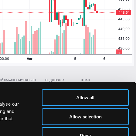
Й КАБИНЕТ MY FREE2EX
ПОДДЕРЖКА
О НАС
ть биржевой счет
Контакты
Документы
,
,
нить в BTC
ETH
LTC
База знаний
Политика AML/KYC
Allow all
,
,
в BTC
ETH
LTC
Отправить заявку
Политика конфиденциальности
alyse our
рская ссылка
Раскрытие рисков
ing and
ановить пароль/ПИН-код
Allow selection
r that
льности стоимости токенов;
Deny
сударствах.