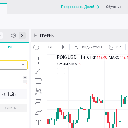
Попробовать Демо!
Обучение
G
API
ГРАФИК
Новости
LIMIT
Отправить запрос / Напи
1.3
45
6
Купить