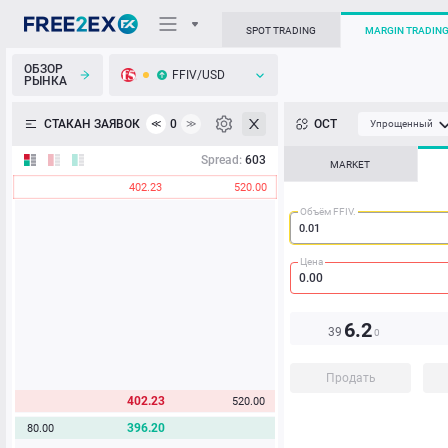
SPOT TRADING
MARGIN TRADIN
ОБЗОР
FFIV/USD
РЫНКА
О торговом терминале
СТАКАН ЗАЯВОК
0
ОСТ
≪
≫
Упрощенный
Личный кабинет
Spread:
603
MARKET
402.23
520.00
Heatmap
Объём FFIV.
База знаний
Цена
6.2
39
0
Продать
402.23
520.00
396.20
80.00