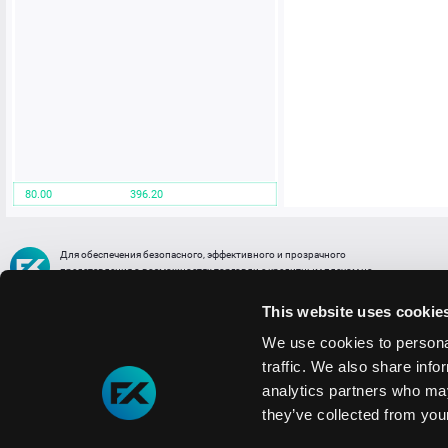
80.00
396.20
Для обеспечения безопасного, эффективного и прозрачного
представления о возможностях торговли с кредитным плечом на
FREE2EX сообщаем вам, что все активы, представленные в разделе
торговли с кредитным плечом или связанных с ней разделах в торговой
This website uses cookie
платформе являются цифровыми токенами, представляющими
различные торговые активы и отражающие стоимость таких активов.
We use cookies to personal
traffic. We also share info
Информация о рисках
1. Деятельность, связанная со сделками (операциями) с токенами связана
analytics partners who may
с высоким уровнем риска полной потери денежных средств и иных объектов граж
they’ve collected from your
технических сбоев (ошибок); совершения противоправных действий, включая хи
2. Помните, что токены не являются средством платежа и не обеспечиваются гос
Мы используем файлы cookie
3. Правовое регулирование сделок с токенами не имеет единообразного подхода