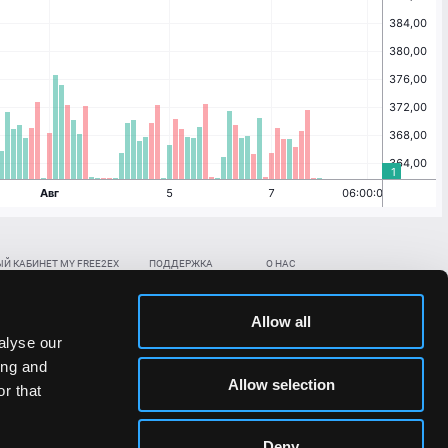
Й КАБИНЕТ MY FREE2EX
ПОДДЕРЖКА
О НАС
ть биржевой счет
Контакты
Документы
,
,
нить в BTC
ETH
LTC
База знаний
Политика AML/KYC
Allow all
,
,
в BTC
ETH
LTC
Отправить заявку
Политика конфиденциальности
alyse our
рская ссылка
Раскрытие рисков
ing and
ановить пароль/ПИН-код
Allow selection
r that
льности стоимости токенов;
Deny
сударствах.