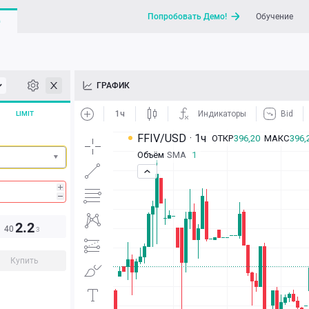
Попробовать Демо!
Обучение
G
API
ГРАФИК
Новости
LIMIT
Отправить запрос / Напи
2.2
40
3
Купить