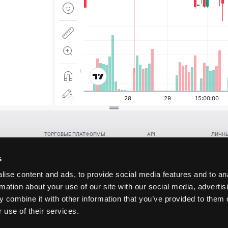
ТОРГОВЫЕ ПЛАТФОРМЫ
API
ЛИЧНЫ
Веб-терминал TickTrader
WebREST API
Откры
Win-терминал TickTrader
WebSocket Feed API
Попол
s
Приложение TickTrader для Android
WebSocket Trade API
Снять 
ise content and ads, to provide social media features and to an
Приложение TickTrader для iOS
FIX API
Партне
rmation about your use of our site with our social media, advertis
Восст
 combine it with other information that you’ve provided to them o
данских прав (инвестиций), переданных в обмен на токены (в том числе в результате волати
 use of their services.
щение).
ударством.
 и последствия совершения таких сделок могут иметь разную правовую оценку в различных го