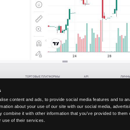
ТОРГОВЫЕ ПЛАТФОРМЫ
API
ЛИЧНЫ
Веб-терминал TickTrader
WebREST API
Откры
Win-терминал TickTrader
WebSocket Feed API
Попол
s
Приложение TickTrader для Android
WebSocket Trade API
Снять 
ise content and ads, to provide social media features and to an
Приложение TickTrader для iOS
FIX API
Партне
rmation about your use of our site with our social media, advertis
Восст
 combine it with other information that you’ve provided to them o
данских прав (инвестиций), переданных в обмен на токены (в том числе в результате волати
 use of their services.
щение).
ударством.
 и последствия совершения таких сделок могут иметь разную правовую оценку в различных го