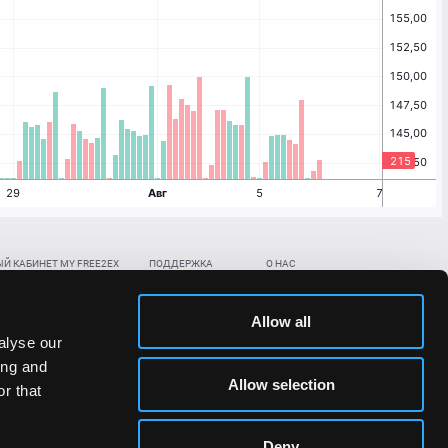
Й КАБИНЕТ MY FREE2EX
ПОДДЕРЖКА
О НАС
ть биржевой счет
Контакты
Документы
,
,
нить в BTC
ETH
LTC
База знаний
Политика AML/KYC
Allow all
,
,
в BTC
ETH
LTC
Отправить заявку
Политика конфиденциальности
alyse our
рская ссылка
Раскрытие рисков
ing and
ановить пароль/ПИН-код
Allow selection
r that
льности стоимости токенов;
Deny
сударствах.