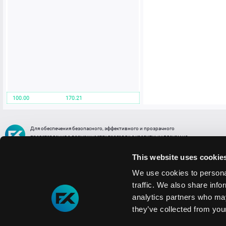
100.00
170.21
Для обеспечения безопасного, эффективного и прозрачного
представления о возможностях торговли с кредитным плечом на
FREE2EX сообщаем вам, что все активы, представленные в разделе
торговли с кредитным плечом или связанных с ней разделах в торговой
This website uses cookie
платформе являются цифровыми токенами, представляющими
различные торговые активы и отражающие стоимость таких активов.
We use cookies to personal
traffic. We also share info
Информация о рисках
1. Деятельность, связанная со сделками (операциями) с токенами связана
analytics partners who may
с высоким уровнем риска полной потери денежных средств и иных объектов граж
they’ve collected from your
технических сбоев (ошибок); совершения противоправных действий, включая хи
2. Помните, что токены не являются средством платежа и не обеспечиваются гос
Мы используем файлы cookie
3. Правовое регулирование сделок с токенами не имеет единообразного подхода