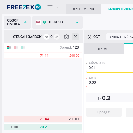
SPOT TRADING
MARGIN TRADIN
ОБЗОР
UHS/USD
РЫНКА
О торговом терминале
СТАКАН ЗАЯВОК
0
ОСТ
≪
≫
Упрощенный
Личный кабинет
Spread:
123
MARKET
171.44
200.00
Heatmap
Объём UHS.
База знаний
Цена
0.
2
17
1
Продать
171.44
200.00
170.21
100.00