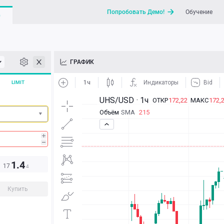
Попробовать Демо!
Обучение
G
API
ГРАФИК
Новости
LIMIT
Отправить запрос / Напи
1.4
17
4
Купить