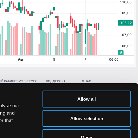
Й КАБИНЕТ MY FREE2EX
ПОДДЕРЖКА
О НАС
ть биржевой счет
Контакты
Документы
,
,
нить в BTC
ETH
LTC
База знаний
Политика AML/KYC
Allow all
,
,
в BTC
ETH
LTC
Отправить заявку
Политика конфиденциальности
alyse our
рская ссылка
Раскрытие рисков
ing and
ановить пароль/ПИН-код
Allow selection
r that
льности стоимости токенов;
Deny
сударствах.