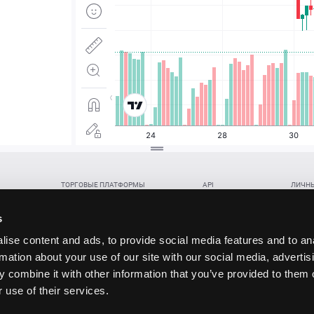
ТОРГОВЫЕ ПЛАТФОРМЫ
API
ЛИЧНЫ
Веб-терминал TickTrader
WebREST API
Откры
Win-терминал TickTrader
WebSocket Feed API
Попол
s
Приложение TickTrader для Android
WebSocket Trade API
Снять 
ise content and ads, to provide social media features and to an
Приложение TickTrader для iOS
FIX API
Партне
rmation about your use of our site with our social media, advertis
Восст
 combine it with other information that you’ve provided to them o
данских прав (инвестиций), переданных в обмен на токены (в том числе в результате волати
 use of their services.
щение).
ударством.
 и последствия совершения таких сделок могут иметь разную правовую оценку в различных го