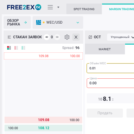
SPOT TRADING
MARGIN TRADIN
ОБЗОР
WEC/USD
РЫНКА
О торговом терминале
СТАКАН ЗАЯВОК
0
ОСТ
≪
≫
Упрощенный
Личный кабинет
Spread:
96
MARKET
109.08
100.00
Heatmap
Объём WEC
База знаний
Цена
8.1
10
2
Продать
109.08
100.00
108.12
100.00