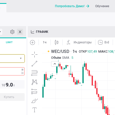
Попробовать Демо!
Обучение
G
API
ГРАФИК
Новости
LIMIT
Отправить запрос / Напи
9.0
10
8
Купить