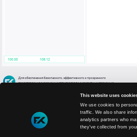
100.00
108.12
Для обеспечения безопасного, эффективного и прозрачного
представления о возможностях торговли с кредитным плечом на
FREE2EX сообщаем вам, что все активы, представленные в разделе
торговли с кредитным плечом или связанных с ней разделах в торговой
This website uses cookie
платформе являются цифровыми токенами, представляющими
различные торговые активы и отражающие стоимость таких активов.
We use cookies to personal
traffic. We also share info
Информация о рисках
1. Деятельность, связанная со сделками (операциями) с токенами связана
analytics partners who may
с высоким уровнем риска полной потери денежных средств и иных объектов граж
they’ve collected from your
технических сбоев (ошибок); совершения противоправных действий, включая хи
2. Помните, что токены не являются средством платежа и не обеспечиваются гос
Мы используем файлы cookie
3. Правовое регулирование сделок с токенами не имеет единообразного подхода