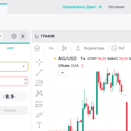
Попробовать Демо!
Обучение
G
API
ГРАФИК
Новости
LIMIT
Отправить запрос / Напи
8.9
7
1
Купить