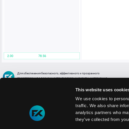
2.00
78.56
Для обеспечения безопасного, эффективного и прозрачного
представления о возможностях торговли с кредитным плечом на
FREE2EX сообщаем вам, что все активы, представленные в разделе
торговли с кредитным плечом или связанных с ней разделах в торговой
This website uses cookie
платформе являются цифровыми токенами, представляющими
различные торговые активы и отражающие стоимость таких активов.
We use cookies to personal
traffic. We also share info
Информация о рисках
1. Деятельность, связанная со сделками (операциями) с токенами связана
analytics partners who may
с высоким уровнем риска полной потери денежных средств и иных объектов граж
they’ve collected from your
технических сбоев (ошибок); совершения противоправных действий, включая хи
2. Помните, что токены не являются средством платежа и не обеспечиваются гос
Мы используем файлы cookie
3. Правовое регулирование сделок с токенами не имеет единообразного подхода