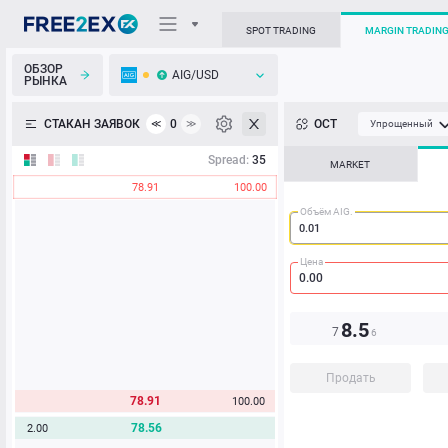
SPOT TRADING
MARGIN TRADIN
ОБЗОР
AIG/USD
РЫНКА
О торговом терминале
СТАКАН ЗАЯВОК
0
ОСТ
≪
≫
Упрощенный
Личный кабинет
Spread:
35
MARKET
78.91
100.00
Heatmap
Объём AIG.
База знаний
Цена
8.5
7
6
Продать
78.91
100.00
78.56
2.00