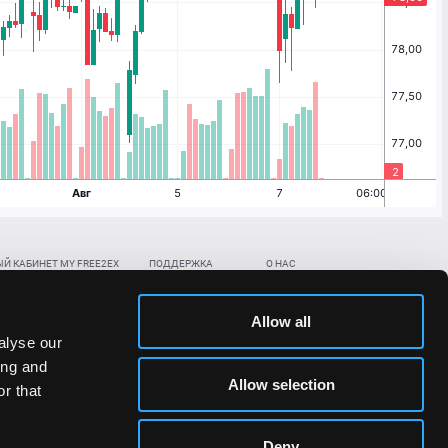
Й КАБИНЕТ MY FREE2EX
ПОДДЕРЖКА
О НАС
ть биржевой счет
Контакты
Документы
,
,
нить в BTC
ETH
LTC
База знаний
Политика AML/KYC
Allow all
,
,
в BTC
ETH
LTC
Отправить заявку
Политика конфиденциальности
alyse our
рская ссылка
Раскрытие рисков
ing and
ановить пароль/ПИН-код
Allow selection
r that
льности стоимости токенов;
Deny
сударствах.