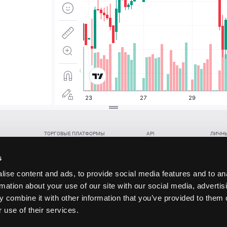
ТОРГОВЫЕ ПЛАТФОРМЫ
API
ЛИЧНЫ
Веб-терминал TickTrader
WebREST API
Откры
Win-терминал TickTrader
WebSocket Feed API
Попол
s
Приложение TickTrader для Android
WebSocket Trade API
Снять 
ise content and ads, to provide social media features and to an
Приложение TickTrader для iOS
FIX API
Партне
rmation about your use of our site with our social media, advertis
Восст
 combine it with other information that you’ve provided to them o
данских прав (инвестиций), переданных в обмен на токены (в том числе в результате волати
 use of their services.
щение).
ударством.
 и последствия совершения таких сделок могут иметь разную правовую оценку в различных го