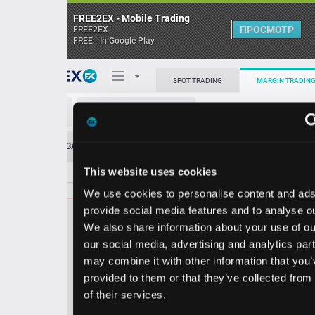
FREE2EX - Mobile Trading
ПРОСМОТР
FREE2EX
FREE - In Google Play
Поп
SPOT TRADING
MARGIN TRADING
NVO/USD
О торговом терминале
ЗАЯВОК
0
ОСТ
≪
≫
Упрощенный
Личный кабинет
This website uses cookies
Spread:
17
MARKET
LIMIT
45.80
6300.00
We use cookies to personalise content and ads, to
Heatmap
Объём NVO.
provide social media features and to analyse our traffic.
We also share information about your use of our site with
База знаний
our social media, advertising and analytics partners who
Цена
may combine it with other information that you’ve
provided to them or that they’ve collected from your use
5.6
5.
8
4
4
of their services.
3
0