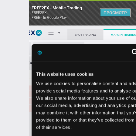
FREE2EX - Mobile Trading
ПРОСМОТР
FREE2EX
FREE - In Google Play
0.08634
35007.20
Поп
SPOT TRADING
MARGIN TRADING
0.08633
26828.60
0.08632
19054.70
OP/USDT
0.08631
21505.60
О торговом терминале
0.08630
60767.10
ЗАЯВОК
0
ОСТ
≪
≫
Упрощенный
0.08629
35035.70
Личный кабинет
0.08628
28158.10
This website uses cookies
Spread:
11
MARKET
LIMIT
0.08627
72440.10
0.08626
612004.70
We use cookies to personalise content and ads, to
Heatmap
0.08626
37257.70
Объём OP
provide social media features and to analyse our traffic.
0.08625
40007.40
We also share information about your use of our site with
База знаний
0.08624
24268.10
our social media, advertising and analytics partners who
Цена
0.08623
41631.50
may combine it with other information that you’ve
0.08622
21725.20
provided to them or that they’ve collected from your use
0.08621
24901.60
60
61
0.08
0.08
of their services.
4
5
0.08620
17367.20