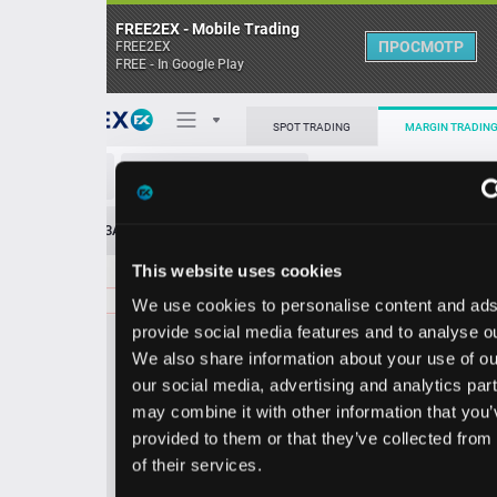
FREE2EX - Mobile Trading
ПРОСМОТР
FREE2EX
FREE - In Google Play
Поп
SPOT TRADING
MARGIN TRADING
DTE/USD
О торговом терминале
ЗАЯВОК
0
ОСТ
≪
≫
Упрощенный
Личный кабинет
This website uses cookies
Spread:
27
MARKET
LIMIT
139.99
300.00
We use cookies to personalise content and ads, to
Heatmap
Объём DTE
provide social media features and to analyse our traffic.
We also share information about your use of our site with
База знаний
our social media, advertising and analytics partners who
Цена
may combine it with other information that you’ve
provided to them or that they’ve collected from your use
9.7
9.9
13
13
of their services.
2
9