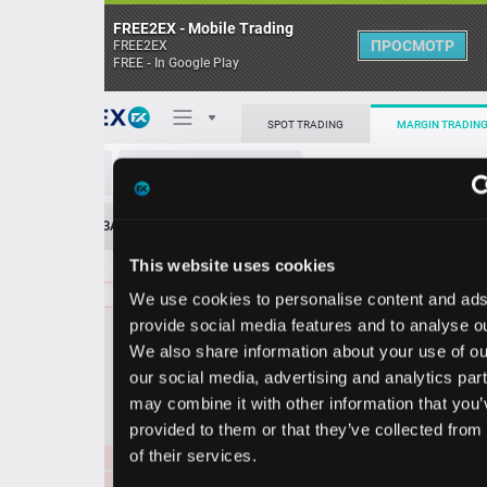
FREE2EX - Mobile Trading
ПРОСМОТР
FREE2EX
FREE - In Google Play
Поп
SPOT TRADING
MARGIN TRADING
EUR/CHF
О торговом терминале
ЗАЯВОК
0
ОСТ
≪
≫
Упрощенный
Личный кабинет
This website uses cookies
Spread:
266
MARKET
LIMIT
0.93830
8000000
We use cookies to personalise content and ads, to
Heatmap
Объём EUR
provide social media features and to analyse our traffic.
We also share information about your use of our site with
База знаний
our social media, advertising and analytics partners who
Цена
may combine it with other information that you’ve
provided to them or that they’ve collected from your use
26
53
0.
93
0.
93
of their services.
9
5
0.93917
5000000
0.93741
2000000