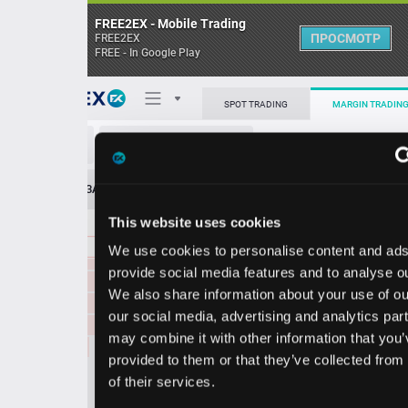
FREE2EX - Mobile Trading
ПРОСМОТР
FREE2EX
FREE - In Google Play
0.06880
141246.00
Поп
SPOT TRADING
MARGIN TRADING
0.06879
130503.00
0.06878
229688.00
HBAR/USDT
0.06877
182020.00
О торговом терминале
0.06876
255044.00
ЗАЯВОК
0
ОСТ
≪
≫
Упрощенный
0.06875
188115.00
Личный кабинет
0.06874
134527.00
This website uses cookies
Spread:
9
MARKET
LIMIT
0.06873
126212.00
0.06872
3127529.00
We use cookies to personalise content and ads, to
Heatmap
0.06872
186296.00
Объём HBAR
provide social media features and to analyse our traffic.
0.06871
188473.00
We also share information about your use of our site with
База знаний
0.06870
158796.00
our social media, advertising and analytics partners who
Цена
0.06869
204563.00
may combine it with other information that you’ve
0.06868
163045.00
provided to them or that they’ve collected from your use
0.06867
192022.00
85
86
0.06
0.06
of their services.
2
1
0.06866
134006.00