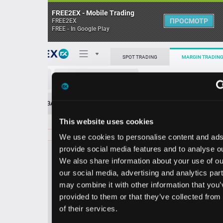
FREE2EX - Mobile Trading
ПРОСМОТР
FREE2EX
FREE - In Google Play
Поп
SPOT TRADING
MARGIN TRADING
GIS/USD
О торговом терминале
ЗАЯВОК
0
ОСТ
≪
≫
Упрощенный
Личный кабинет
This website uses cookies
Spread:
36
MARKET
LIMIT
36.23
600.00
We use cookies to personalise content and ads, to
Heatmap
Объём GIS.
provide social media features and to analyse our traffic.
We also share information about your use of our site with
База знаний
our social media, advertising and analytics partners who
Цена
may combine it with other information that you’ve
provided to them or that they’ve collected from your use
5.8
6.2
3
3
of their services.
7
3