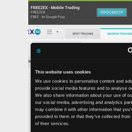
FREE2EX - Mobile Trading
ПРОСМОТР
FREE2EX
FREE - In Google Play
Поп
SPOT TRADING
MARGIN TRADING
COP/USD
О торговом терминале
ЗАЯВОК
0
ОСТ
≪
≫
Упрощенный
Личный кабинет
This website uses cookies
Spread:
69
MARKET
LIMIT
117.96
1100.00
We use cookies to personalise content and ads, to
Heatmap
Объём COP
provide social media features and to analyse our traffic.
We also share information about your use of our site with
База знаний
our social media, advertising and analytics partners who
Цена
may combine it with other information that you’ve
provided to them or that they’ve collected from your use
7.2
7.9
11
11
of their services.
7
6