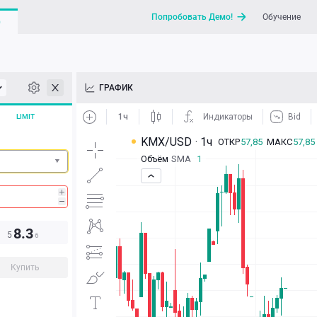
Попробовать Демо!
Обучение
G
API
ГРАФИК
Новости
LIMIT
Отправить запрос / Напи
8.3
5
6
Купить