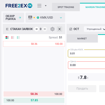
SPOT TRADING
MARGIN TRADIN
ОБЗОР
KMX/USD
РЫНКА
О торговом терминале
СТАКАН ЗАЯВОК
0
ОСТ
≪
≫
Упрощенный
Личный кабинет
Spread:
51
MARKET
58.36
100.00
Heatmap
Объём KMX.
База знаний
Цена
7.8
5
5
Продать
58.36
100.00
57.85
100.00