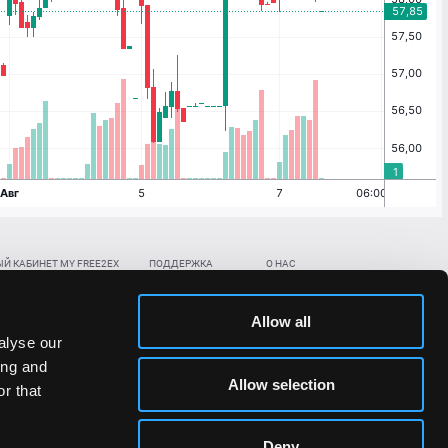
Й КАБИНЕТ MY FREE2EX
ПОДДЕРЖКА
О НАС
ть биржевой счет
Контакты
Документы
,
,
нить в BTC
ETH
LTC
База знаний
Политика AML/KYC
Allow all
,
,
в BTC
ETH
LTC
Отправить заявку
Политика конфиденциальности
alyse our
рская ссылка
Раскрытие рисков
ing and
ановить пароль/ПИН-код
Allow selection
r that
льности стоимости токенов;
Deny
сударствах.