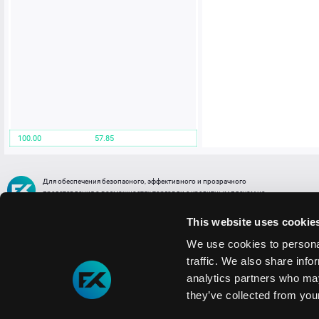
100.00
57.85
Для обеспечения безопасного, эффективного и прозрачного
представления о возможностях торговли с кредитным плечом на
FREE2EX сообщаем вам, что все активы, представленные в разделе
торговли с кредитным плечом или связанных с ней разделах в торговой
This website uses cookie
платформе являются цифровыми токенами, представляющими
различные торговые активы и отражающие стоимость таких активов.
We use cookies to personal
traffic. We also share info
Информация о рисках
1. Деятельность, связанная со сделками (операциями) с токенами связана
analytics partners who may
с высоким уровнем риска полной потери денежных средств и иных объектов граж
they’ve collected from your
технических сбоев (ошибок); совершения противоправных действий, включая хи
2. Помните, что токены не являются средством платежа и не обеспечиваются гос
Мы используем файлы cookie
3. Правовое регулирование сделок с токенами не имеет единообразного подхода