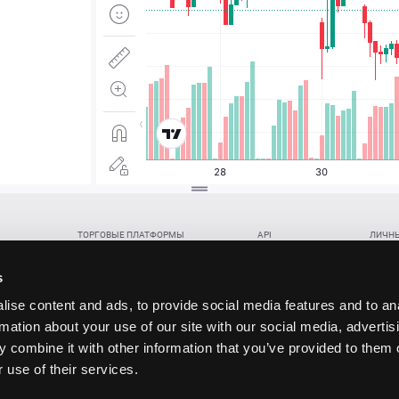
ТОРГОВЫЕ ПЛАТФОРМЫ
API
ЛИЧНЫ
Веб-терминал TickTrader
WebREST API
Откры
Win-терминал TickTrader
WebSocket Feed API
Попол
s
Приложение TickTrader для Android
WebSocket Trade API
Снять 
ise content and ads, to provide social media features and to an
Приложение TickTrader для iOS
FIX API
Партне
rmation about your use of our site with our social media, advertis
Восст
 combine it with other information that you’ve provided to them o
данских прав (инвестиций), переданных в обмен на токены (в том числе в результате волати
 use of their services.
щение).
ударством.
 и последствия совершения таких сделок могут иметь разную правовую оценку в различных го