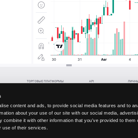
ТОРГОВЫЕ ПЛАТФОРМЫ
API
ЛИЧНЫ
Веб-терминал TickTrader
WebREST API
Откры
Win-терминал TickTrader
WebSocket Feed API
Попол
s
Приложение TickTrader для Android
WebSocket Trade API
Снять 
ise content and ads, to provide social media features and to an
Приложение TickTrader для iOS
FIX API
Партне
rmation about your use of our site with our social media, advertis
Восст
 combine it with other information that you’ve provided to them o
данских прав (инвестиций), переданных в обмен на токены (в том числе в результате волати
 use of their services.
щение).
ударством.
 и последствия совершения таких сделок могут иметь разную правовую оценку в различных го