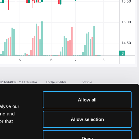
Й КАБИНЕТ MY FREE2EX
ПОДДЕРЖКА
О НАС
ть биржевой счет
Контакты
Документы
,
,
нить в BTC
ETH
LTC
База знаний
Политика AML/KYC
Allow all
,
,
в BTC
ETH
LTC
Отправить заявку
Политика конфиденциальности
alyse our
рская ссылка
Раскрытие рисков
ing and
ановить пароль/ПИН-код
Allow selection
r that
льности стоимости токенов;
Deny
сударствах.