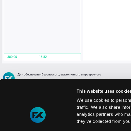
300.00
16.82
Для обеспечения безопасного, эффективного и прозрачного
представления о возможностях торговли с кредитным плечом на
FREE2EX сообщаем вам, что все активы, представленные в разделе
торговли с кредитным плечом или связанных с ней разделах в торговой
This website uses cookie
платформе являются цифровыми токенами, представляющими
различные торговые активы и отражающие стоимость таких активов.
We use cookies to personal
traffic. We also share info
Информация о рисках
1. Деятельность, связанная со сделками (операциями) с токенами связана
analytics partners who may
с высоким уровнем риска полной потери денежных средств и иных объектов граж
they’ve collected from your
технических сбоев (ошибок); совершения противоправных действий, включая хи
2. Помните, что токены не являются средством платежа и не обеспечиваются гос
Мы используем файлы cookie
3. Правовое регулирование сделок с токенами не имеет единообразного подхода