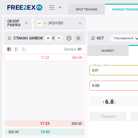
SPOT TRADING
MARGIN TRADIN
ОБЗОР
JKS/USD
РЫНКА
О торговом терминале
СТАКАН ЗАЯВОК
0
ОСТ
≪
≫
Упрощенный
Личный кабинет
Spread:
41
MARKET
17.23
500.00
Heatmap
Объём JKS
База знаний
Цена
6.8
1
2
Продать
17.23
500.00
16.82
300.00