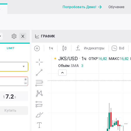
Попробовать Демо!
Обучение
G
API
ГРАФИК
Новости
LIMIT
Отправить запрос / Напи
7.2
1
3
Купить