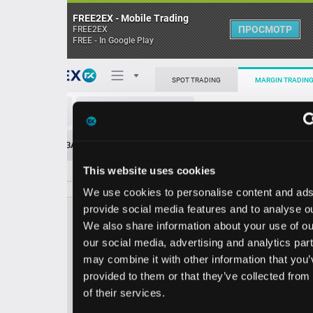
FREE2EX - Mobile Trading
ПРОСМОТР
FREE2EX
FREE - In Google Play
Поп
SPOT TRADING
MARGIN TRADING
L/USD
О торговом терминале
ЗАЯВОК
0
ОСТ
≪
≫
Упрощенный
Личный кабинет
This website uses cookies
Spread:
49
MARKET
LIMIT
115.66
200.00
We use cookies to personalise content and ads, to
Heatmap
Объём L.
provide social media features and to analyse our traffic.
We also share information about your use of our site with
База знаний
our social media, advertising and analytics partners who
Цена
may combine it with other information that you’ve
provided to them or that they’ve collected from your use
5.1
5.6
11
11
of their services.
7
6