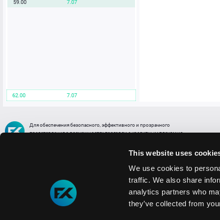
59.00
7.07
62.00
7.07
Для обеспечения безопасного, эффективного и прозрачного
представления о возможностях торговли с кредитным плечом на
FREE2EX сообщаем вам, что все активы, представленные в разделе
торговли с кредитным плечом или связанных с ней разделах в торговой
This website uses cookie
платформе являются цифровыми токенами, представляющими
различные торговые активы и отражающие стоимость таких активов.
We use cookies to personal
traffic. We also share info
Информация о рисках
1. Деятельность, связанная со сделками (операциями) с токенами связана
analytics partners who may
с высоким уровнем риска полной потери денежных средств и иных объектов граж
they’ve collected from your
технических сбоев (ошибок); совершения противоправных действий, включая хи
2. Помните, что токены не являются средством платежа и не обеспечиваются гос
Мы используем файлы cookie
3. Правовое регулирование сделок с токенами не имеет единообразного подхода