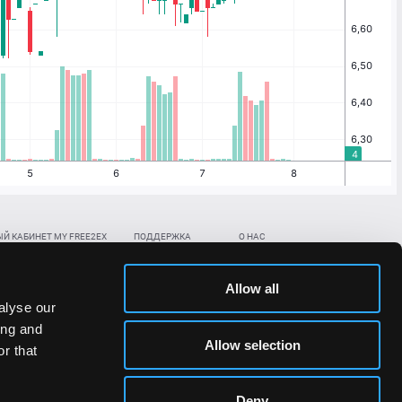
Й КАБИНЕТ MY FREE2EX
ПОДДЕРЖКА
О НАС
ть биржевой счет
Контакты
Документы
,
,
нить в BTC
ETH
LTC
База знаний
Политика AML/KYC
Allow all
,
,
в BTC
ETH
LTC
Отправить заявку
Политика конфиденциальности
alyse our
рская ссылка
Раскрытие рисков
ing and
ановить пароль/ПИН-код
Allow selection
r that
льности стоимости токенов;
Deny
сударствах.