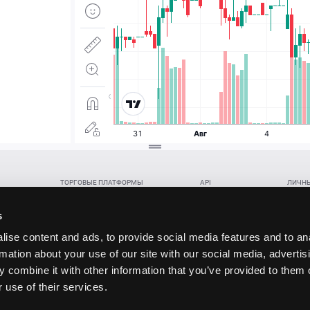
ТОРГОВЫЕ ПЛАТФОРМЫ
API
ЛИЧНЫ
Веб-терминал TickTrader
WebREST API
Откры
Win-терминал TickTrader
WebSocket Feed API
Попол
s
Приложение TickTrader для Android
WebSocket Trade API
Снять 
ise content and ads, to provide social media features and to an
Приложение TickTrader для iOS
FIX API
Партне
rmation about your use of our site with our social media, advertis
Восст
 combine it with other information that you’ve provided to them o
данских прав (инвестиций), переданных в обмен на токены (в том числе в результате волати
 use of their services.
щение).
ударством.
 и последствия совершения таких сделок могут иметь разную правовую оценку в различных го