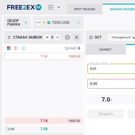
SPOT TRADING
MARGIN TRADIN
ОБЗОР
TDOC/USD
РЫНКА
О торговом терминале
СТАКАН ЗАЯВОК
0
ОСТ
≪
≫
Упрощенный
Личный кабинет
Spread:
6
MARKET
7.14
1000.00
Heatmap
Объём TDOC.
База знаний
Цена
7.0
8
Продать
7.14
1000.00
7.08
3.00