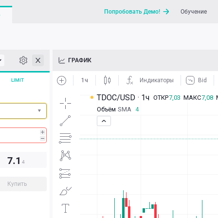
Попробовать Демо!
Обучение
G
API
ГРАФИК
Новости
LIMIT
Отправить запрос / Напи
7.1
4
Купить