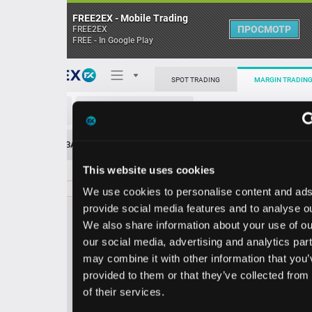
FREE2EX - Mobile Trading
ПРОСМОТР
FREE2EX
FREE - In Google Play
Поп
SPOT TRADING
MARGIN TRADING
NOC/USD
О торговом терминале
ЗАЯВОК
0
ОСТ
≪
≫
Упрощенный
Личный кабинет
This website uses cookies
Spread:
406
MARKET
LIMIT
572.31
80.00
We use cookies to personalise content and ads, to
Heatmap
Объём NOC.
provide social media features and to analyse our traffic.
We also share information about your use of our site with
База знаний
our social media, advertising and analytics partners who
Цена
may combine it with other information that you’ve
provided to them or that they’ve collected from your use
8.2
2.3
56
57
of their services.
5
1