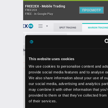
FREE2EX - Mobile Trading
ПРОСМОТР
FREE2EX
FREE - In Google Play
Поп
SPOT TRADING
MARGIN TRADING
AAP/USD
О торговом терминале
ЗАЯВОК
0
ОСТ
≪
≫
Упрощенный
Личный кабинет
This website uses cookies
Spread:
74
MARKET
LIMIT
58.05
100.00
We use cookies to personalise content and ads, to
Heatmap
Объём AAP
provide social media features and to analyse our traffic.
We also share information about your use of our site with
База знаний
our social media, advertising and analytics partners who
Цена
may combine it with other information that you’ve
provided to them or that they’ve collected from your use
7.3
8.0
5
5
of their services.
1
5