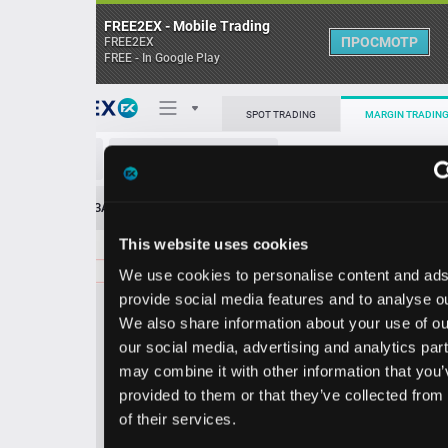
FREE2EX - Mobile Trading
ПРОСМОТР
FREE2EX
FREE - In Google Play
Поп
SPOT TRADING
MARGIN TRADING
CTSH/USD
О торговом терминале
ЗАЯВОК
0
ОСТ
≪
≫
Упрощенный
Личный кабинет
This website uses cookies
Spread:
47
MARKET
LIMIT
58.06
100.00
We use cookies to personalise content and ads, to
Heatmap
Объём CTSH.
provide social media features and to analyse our traffic.
We also share information about your use of our site with
База знаний
our social media, advertising and analytics partners who
Цена
may combine it with other information that you’ve
provided to them or that they’ve collected from your use
7.5
8.0
5
5
of their services.
9
6