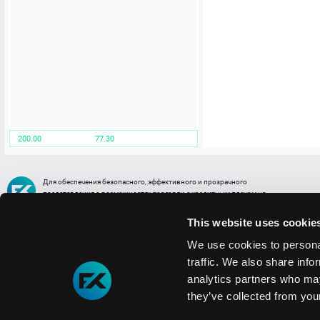
200.00
77.30
Для обеспечения безопасного, эффективного и прозрачного
представления о возможностях торговли с кредитным плечом на
FREE2EX сообщаем вам, что все активы, представленные в разделе
торговли с кредитным плечом или связанных с ней разделах в торговой
This website uses cookie
платформе являются цифровыми токенами, представляющими
различные торговые активы и отражающие стоимость таких активов.
We use cookies to personal
traffic. We also share info
Информация о рисках
1. Деятельность, связанная со сделками (операциями) с токенами связана
analytics partners who may
с высоким уровнем риска полной потери денежных средств и иных объектов граж
they’ve collected from your
технических сбоев (ошибок); совершения противоправных действий, включая хи
2. Помните, что токены не являются средством платежа и не обеспечиваются гос
Мы используем файлы cookie
3. Правовое регулирование сделок с токенами не имеет единообразного подхода