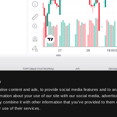
ТОРГОВЫЕ ПЛАТФОРМЫ
API
ЛИЧНЫ
Веб-терминал TickTrader
WebREST API
Откры
Win-терминал TickTrader
WebSocket Feed API
Попол
s
Приложение TickTrader для Android
WebSocket Trade API
Снять 
ise content and ads, to provide social media features and to an
Приложение TickTrader для iOS
FIX API
Партне
rmation about your use of our site with our social media, advertis
Восст
 combine it with other information that you’ve provided to them o
данских прав (инвестиций), переданных в обмен на токены (в том числе в результате волати
 use of their services.
щение).
ударством.
 и последствия совершения таких сделок могут иметь разную правовую оценку в различных го