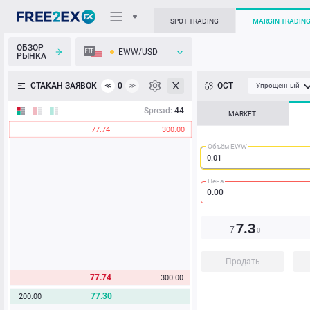
SPOT TRADING
MARGIN TRADIN
ОБЗОР
EWW/USD
РЫНКА
О торговом терминале
СТАКАН ЗАЯВОК
0
ОСТ
≪
≫
Упрощенный
Личный кабинет
Spread:
44
MARKET
77.74
300.00
Heatmap
Объём EWW
База знаний
Цена
7.3
7
0
Продать
77.74
300.00
77.30
200.00