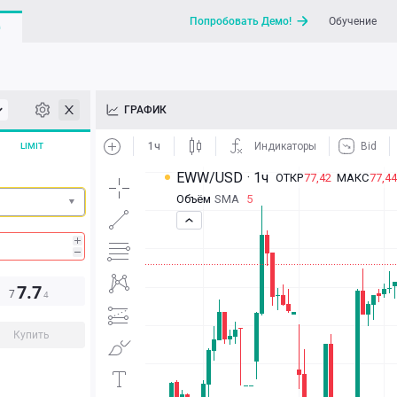
Попробовать Демо!
Обучение
G
API
ГРАФИК
Новости
LIMIT
Отправить запрос / Напи
7.7
7
4
Купить