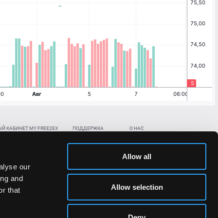
Й КАБИНЕТ MY FREE2EX
ПОДДЕРЖКА
О НАС
ть биржевой счет
Контакты
Документы
,
,
нить в BTC
ETH
LTC
База знаний
Политика AML/KYC
Allow all
,
,
в BTC
ETH
LTC
Отправить заявку
Политика конфиденциальности
alyse our
рская ссылка
Раскрытие рисков
ing and
ановить пароль/ПИН-код
Allow selection
r that
льности стоимости токенов;
Deny
сударствах.