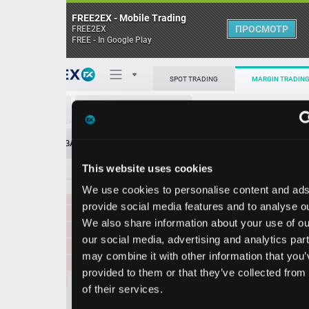
FREE2EX - Mobile Trading
ПРОСМОТР
FREE2EX
FREE - In Google Play
0.2048
291972.00
Поп
SPOT TRADING
MARGIN TRADING
0.2047
1081230.00
0.2046
1321320.00
ADA/USD
0.2045
364285.00
О торговом терминале
0.2044
506237.00
ЗАЯВОК
0
ОСТ
≪
≫
Упрощенный
0.2043
223541.00
Личный кабинет
0.2042
421259.00
This website uses cookies
Spread:
5
MARKET
LIMIT
0.2041
248282.00
0.2040
11765199.00
We use cookies to personalise content and ads, to
Heatmap
0.2040
1246151.00
Объём ADA
provide social media features and to analyse our traffic.
0.2039
972042.00
We also share information about your use of our site with
База знаний
0.2038
424302.00
our social media, advertising and analytics partners who
Цена
0.2037
486458.00
may combine it with other information that you’ve
0.2036
432456.00
provided to them or that they’ve collected from your use
0.2035
541901.00
02
02
0.2
0.2
of their services.
4
9
0.2034
569956.00